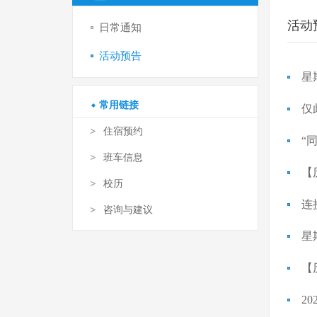
活动
日常通知
活动预告
星
常用链接
仅
住宿预约
“同
班车信息
【
校历
连
咨询与建议
星
【
2