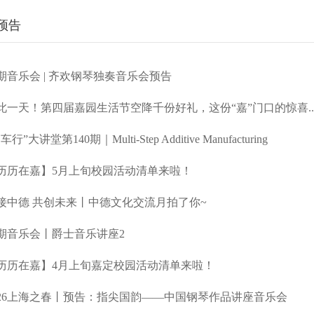
预告
期音乐会 | 齐欢钢琴独奏音乐会预告
此一天！第四届嘉园生活节空降千份好礼，这份“嘉”门口的惊喜..
车行”大讲堂第140期｜Multi-Step Additive Manufacturing
历历在嘉】5月上旬校园活动清单来啦！
接中德 共创未来丨中德文化交流月拍了你~
期音乐会丨爵士音乐讲座2
历历在嘉】4月上旬嘉定校园活动清单来啦！
026上海之春丨预告：指尖国韵——中国钢琴作品讲座音乐会