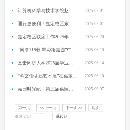
计算机科学与技术学院赵生捷团队以绝对优势斩获全球第一，实现“...
2025-07-01
通行更便利！嘉定校区东北区域新门岗开通
2025-07-01
嘉定校区联席工作2025年第4次会议召开
2025-06-20
“同济118载 墨彩绘嘉园”中国画教师研修班绘画作品展揭幕
2025-06-19
直击同济大学2025届毕业典礼！不说再见！
2025-06-14
“蒋玄佁著述艺术展”在嘉定校区弘文之星阅读专区揭幕
2025-06-10
嘉园时光纪丨第三届嘉园生活节成功举办
2025-06-07
第一页
<<上一页
下一页>>
尾页
跳转到
页码
2
/
14